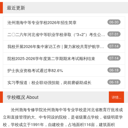
最近更新
沧州渤海中等专业学校2026年招生简章
06-30
二〇二六年河北省中等职业学校录取（“3+2”）考生公示名单（唐山市）
07-31
我校开展2026年集中家访工作 | 聚力家校共育护航学生全面成长
07-14
院校2025-2026学年度第二学期期末考试顺利结束
07-14
护士执业资格考试通过率82.6%
06-18
实习季报道：校企联动强技能，岗前磨砺助成长
06-18
学校概况 About
详情...
沧州渤海专修学院沧州渤海中等专业学校是河北省教育厅批准成
立和直接管理的大、中专同设的院校，是省级重点学校，省级明星学
校，学校成立于1991年，自建校舍，占地面积116亩，建筑面积