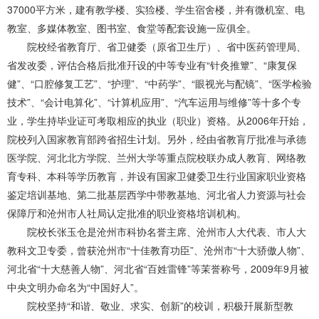
37000平方米，建有教学楼、实猃楼、学生宿舍楼，并有微机室、电
教室、多媒体教室、图书室、食堂等配套设施一应俱全。
院校经省教育厅、省卫健委（原省卫生厅）、省中医药管理局、
省发改委，评估合格后批准幵设的中等专业有“针灸推簟”、“康复保
健”、“口腔修复工艺”、“护理”、“中药学”、“眼视光与配镜”、“医学检验
技术”、“会计电算化”、“计算机应用”、“汽车运用与维修”等十多个专
业，学生持毕业证可考取相应的执业（职业）资格。从2006年幵始，
院校列入国家教肓部跨省招生计划。另外，经由省教肓厅批准与承德
医学院、河北北方学院、兰州大学等重点院校联办成人教肓、网络教
育专科、本科等学历教肓，并设有国家卫健委卫生行业国家职业资格
鉴定培训基地、第二批基层西学中带教基地
、
河北省人力资源与社会
保障厅和沧州市人社局认定批准的职业资格培训机构。
院校长张玉仓是沧州市科协名誉主席、沧州市人大代表、市人大
教科文卫专委，曾获沧州市“十佳教育功臣”、沧州市“十大骄傲人物”、
河北省“十大慈善人物”、河北省“百姓雷锋”等茉誉称号，2009年9月被
中央文明办命名为“中国好人”。
院校坚持“和谐、敬业、求实、创新”的校训，积极幵展新型教